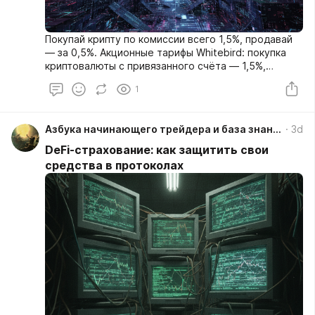
Покупай крипту по комиссии всего 1,5%, продавай
— за 0,5%. Акционные тарифы Whitebird: покупка
криптовалюты с привязанного счёта — 1,5%,
продажа — рекордные 0,5%. Без конвертации при
1
выборе пары «Криптовалюта — RUB».
https://whitebird.io/signup?refid=72abTLJM
Азбука начинающего трейдера и база знаний
3d
DeFi-страхование: как защитить свои
средства в протоколах