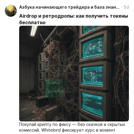
Сегодня это не просто технологическое
Азбука начинающего трейдера и база знаний
5d
обновление, а фундаментальный пересмотр
природы денег и механизмов их распределения.
Airdrop и ретродропы: как получить токены
Как профессиональный аналитик, я вижу в этом
бесплатно
процессе как колоссальный потенциал для
оптимизации рынков, так и серьезные вызовы для
институциональной и частной финансовой
свободы.
Покупай крипту по фиксу — без скачков и скрытых
комиссий. Whitebird фиксирует курс в момент