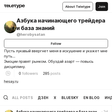
About Teletype
Join
Азбука начинающего трейдера
и база знаний
@herobysatan
Follow
Пусть лукавый ввергнет меня в искушение и укажет мне
путь…
Эмоции правят рынком. Обуздай азарт — повысь
дисциплину.
0
followers
285
posts
hesay.ru
ALL POSTS
ДЗЕН
X
BLUESKY
EN BLOG
ИН
Азбука начинающего трейдера и база знаний
2d