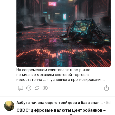
активами в наиболее динамичном секторе Web3.
На современном криптовалютном рынке
понимание механики спотовой торговли
недостаточно для успешного прогнозирования
ценовых движений. Профессиональные трейдеры
1
все чаще обращаются к рынку деривативов, где
сегодня формируется значительная часть
ликвидности и волатильности. Coinalyze выступает
Азбука начинающего трейдера и база знаний
5d
в роли ключевого аналитического хаба,
предоставляя глубокие данные по фьючерсам в
CBDC: цифровые валюты центробанков –
режиме реального времени. Это не просто