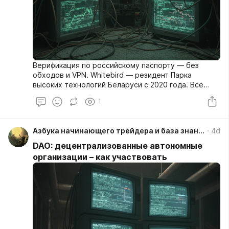
Верификация по российскому паспорту — без
обходов и VPN. Whitebird — резидент Парка
высоких технологий Беларуси с 2020 года. Всё
легально: KYC с фото паспорта и селфи, операциям
1
можно получить официальные документы.
https://whitebird.io/signup?refid=72abTLJM
Азбука начинающего трейдера и база знаний
4d
DAO: децентрализованные автономные
организации – как участвовать