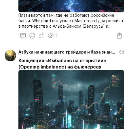
Плати картой там, где не работают российские
банки. Whitebird выпускает Mastercard для россиян
в партнёрстве с Альфа-Банком (Беларусь) и
Статусбанком. Оформление онлайн по
1
российскому паспорту, карта работает по всему
миру — без привязки к российским банкам.
https://whitebird.io/signup?refid=72abTLJM
Азбука начинающего трейдера и база знаний
6d
Концепция «Имбаланс на открытии»
(Opening Imbalance) на фьючерсах