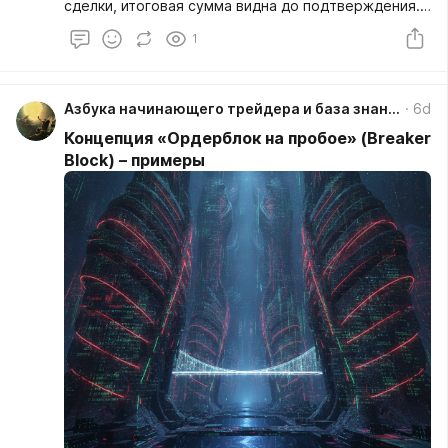
сделки, итоговая сумма видна до подтверждения.
Никаких сюрпризов — только то, что ты видишь на
1
экране. https://whitebird.io/signup?refid=72abTLJM
Азбука начинающего трейдера и база знаний
6d
Концепция «Ордерблок на пробое» (Breaker
Block) – примеры